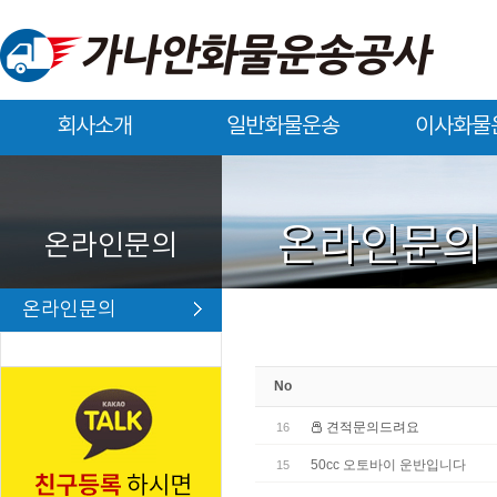
회사소개
일반화물운송
이사화물
회사소개
일반화물운송
이사화물운송
온라인문의
온라인문의
온라인문의
No
견적문의드려요
16
50cc 오토바이 운반입니다
15