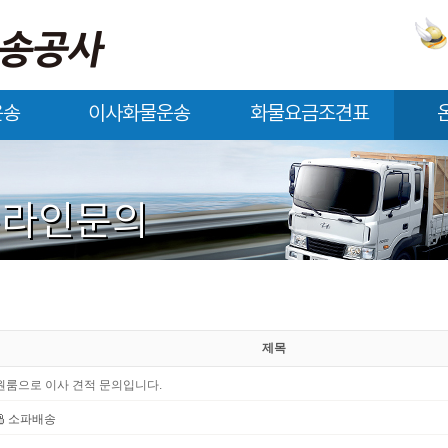
운송
이사화물운송
화물요금조견표
이사화물운송
화물요금조견표
온라
적재함규격
온라인문의
제목
원룸으로 이사 견적 문의입니다.
소파배송