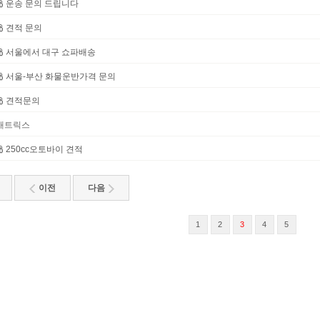
운송 문의 드립니다
견적 문의
서울에서 대구 쇼파배송
서울-부산 화물운반가격 문의
견적문의
매트릭스
250cc오토바이 견적
이전
다음
1
2
3
4
5