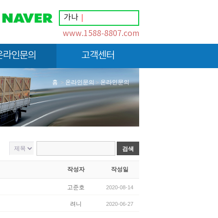
가나안
｜
www.1588-8807.com
온라인문의
고객센터
인문의
고객게시판
홈
＞
온라인문의
＞
온라인문의
공지사항
이용후기
작성자
작성일
고준호
2020-08-14
려니
2020-06-27