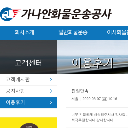
회사소개
일반화물운송
이사화물
회사소개
일반화물운송
이사화물운송
이용후기
고객센터
고객게시판
공지사항
친절만족
서울
｜
2020-08-07 (금) 10:16
이용후기
너무 친절하게 배송해주셔서 감사합
적극추천합니다 감사합니다