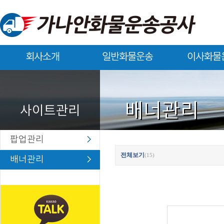
회사소개
일반화물운송
이사화물
회사소개
일반화물운송
이사화물운송
배너관리
사이트관리
팝업관리
전체보기
(15)
배너관리